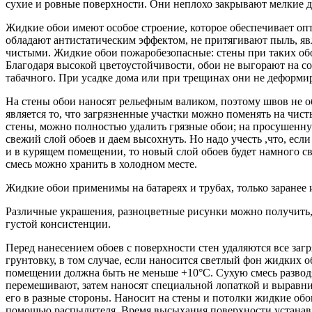
сухие и ровные поверхности. Они неплохо закрывают мелкие д
Жидкие обои имеют особое строение, которое обеспечивает о
обладают антистатическим эффектом, не притягивают пыль, яв
чистыми. Жидкие обои пожаробезопасные: стены при таких обо
Благодаря высокой цветоустойчивости, обои не выгорают на со
табачного. При усадке дома или при трещинах они не деформи
На стены обои наносят рельефным валиком, поэтому швов не 
является то, что загрязненные участки можно поменять на чис
стены, можно полностью удалить грязные обои; на просушенн
свежий слой обоев и даем высохнуть. Но надо учесть ,что, есл
и в курящем помещении, то новый слой обоев будет намного 
смесь можно хранить в холодном месте.
Жидкие обои применимы на батареях и трубах, только заранее 
Различные украшения, разноцветные рисунки можно получить,
густой консистенции.
Перед нанесением обоев с поверхности стен удаляются все заг
грунтовку, в том случае, если наносится светлый фон жидких 
помещении должна быть не меньше +10°С. Сухую смесь развод
перемешивают, затем наносят специальной лопаткой и выравн
его в разные стороны. Наносит на стены и потолки жидкие обои
помощью распылителя. Время высыхания поверхности устанавли