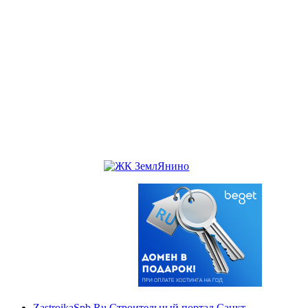
ZastroikaSpb.Ru Строительный портал Санкт-