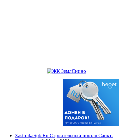
ZastroikaSpb.Ru Строительный портал Санкт-