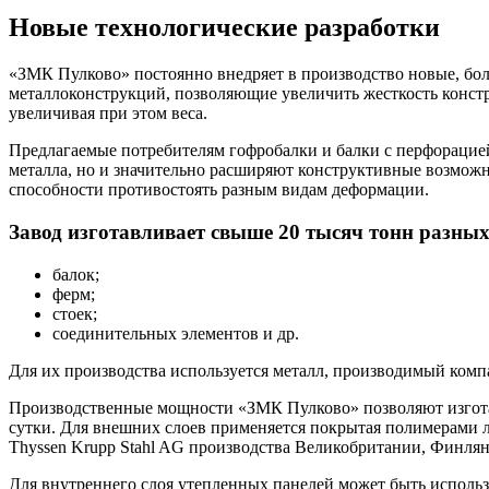
Новые технологические разработки
«ЗМК Пулково» постоянно внедряет в производство новые, бо
металлоконструкций, позволяющие увеличить жесткость констр
увеличивая при этом веса.
Предлагаемые потребителям гофробалки и балки с перфорацией
металла, но и значительно расширяют конструктивные возможн
способности противостоять разным видам деформации.
Завод изготавливает свыше 20 тысяч тонн разны
балок;
ферм;
стоек;
соединительных элементов и др.
Для их производства используется металл, производимый компан
Производственные мощности «ЗМК Пулково» позволяют изготав
сутки. Для внешних слоев применяется покрытая полимерами лист
Thyssen Krupp Stahl AG производства Великобритании, Финля
Для внутреннего слоя утепленных панелей может быть использо