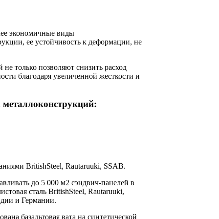
лее экономичные виды
укции, ее устойчивость к деформации, не
 не только позволяют снизить расход
ости благодаря увеличенной жесткости и
х металлоконструкций:
иями BritishSteel, Rautaruuki, SSAB.
ливать до 5 000 м2 сэндвич-панелей в
овая сталь BritishSteel, Rautaruuki,
ндии и Германии.
вана базальтовая вата на синтетической