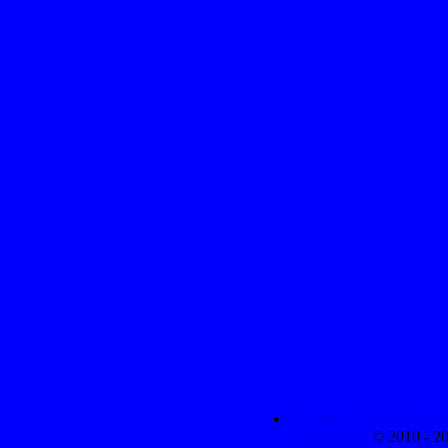
ZastroikaSpb.Ru Строи
Петербурга
© 2010 - 2