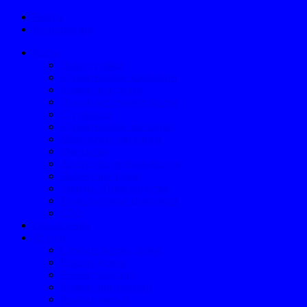
Войти
Регистрация
Карта
Новостройки
Строительные компании
Ремонт и отделка
Дорожное строительство
Стройбазы
Строительные магазина
Мебельные магазины
Магазины
Агентства недвижимости
Проектные бюро
Заводы / Производства
Транспортные компании
СТО
Объявления
Услуги
Строительство домов
Ремонт домов
Ремонт квартир
Ремонт помещений
Ремонт дверей