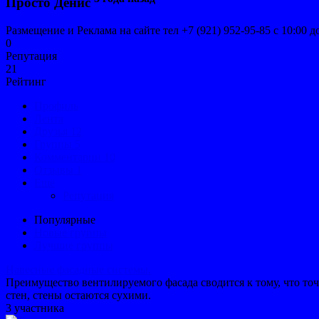
Просто Денис
Размещение и Реклама на сайте тел +7 (921) 952-95-85 с 10:00 
0
Репутация
21
Рейтинг
Профиль
Лента
Друзья
12
Группы
5
Комментарии
10
Отзывы
1
Ещё
Репутация
Популярные
Новые группы
Лучшие группы
Навесные фасадные системы.
Преимущество вентилируемого фасада сводится к тому, что точк
стен, стены остаются сухими.
3 участника