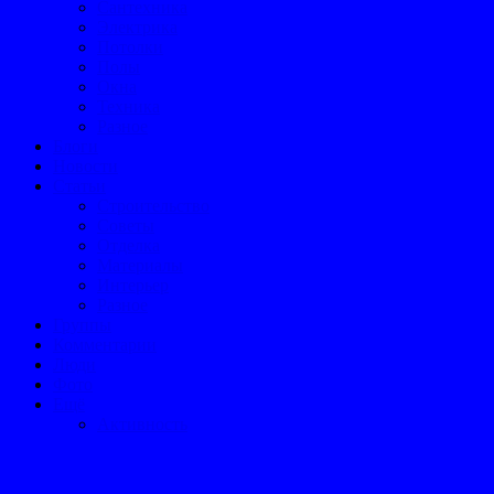
Сантехника
Электрика
Потолки
Полы
Окна
Техника
Разное
Блоги
Новости
Статьи
Строительство
Советы
Отделка
Материалы
Интерьер
Разное
Группы
Комментарии
Люди
Фото
Ещё
Активность